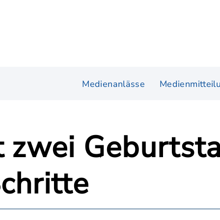
Medienanlässe
Medienmitteil
t zwei Geburtst
chritte