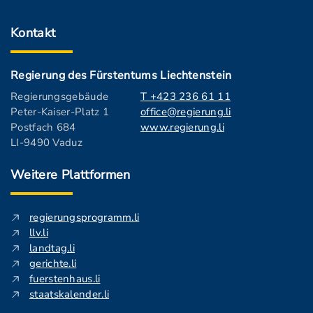
Kontakt
Regierung des Fürstentums Liechtenstein
Regierungsgebäude
T +423 236 61 11
Peter-Kaiser-Platz 1
office@regierung.li
Postfach 684
www.regierung.li
LI-9490 Vaduz
Weitere Plattformen
regierungsprogramm.li
llv.li
landtag.li
gerichte.li
fuerstenhaus.li
staatskalender.li