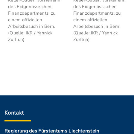
Keller-Sutter, Vorsteherin
Keller-Sutter, Vorsteherin
des Eidgenössischen
des Eidgenössischen
Finanzdepartments, zu
Finanzdepartments, zu
einem offiziellen
einem offiziellen
Arbeitsbesuch in Bern.
Arbeitsbesuch in Bern.
(Quelle: IKR / Yannick
(Quelle: IKR / Yannick
Zurflüh)
Zurflüh)
Kontakt
Regierung des Fürstentums Liechtenstein