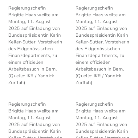
Regierungschefin
Regierungschefin
Brigitte Haas weilte am
Brigitte Haas weilte am
Montag, 11. August
Montag, 11. August
2025 auf Einladung von
2025 auf Einladung von
Bundespräsidentin Karin
Bundespräsidentin Karin
Keller-Sutter, Vorsteherin
Keller-Sutter, Vorsteherin
des Eidgenössischen
des Eidgenössischen
Finanzdepartments, zu
Finanzdepartments, zu
einem offiziellen
einem offiziellen
Arbeitsbesuch in Bern.
Arbeitsbesuch in Bern.
(Quelle: IKR / Yannick
(Quelle: IKR / Yannick
Zurflüh)
Zurflüh)
Regierungschefin
Regierungschefin
Brigitte Haas weilte am
Brigitte Haas weilte am
Montag, 11. August
Montag, 11. August
2025 auf Einladung von
2025 auf Einladung von
Bundespräsidentin Karin
Bundespräsidentin Karin