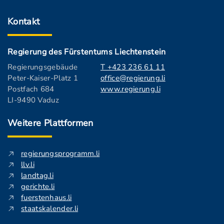
Kontakt
Regierung des Fürstentums Liechtenstein
Regierungsgebäude
T +423 236 61 11
Peter-Kaiser-Platz 1
office@regierung.li
Postfach 684
www.regierung.li
LI-9490 Vaduz
Weitere Plattformen
regierungsprogramm.li
llv.li
landtag.li
gerichte.li
fuerstenhaus.li
staatskalender.li