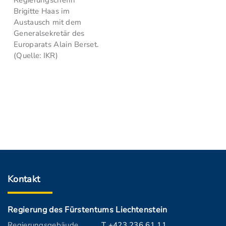
Regierungschefin
Brigitte Haas im
Austausch mit dem
Generalsekretär des
Europarats Alain Berset.
(Quelle: IKR)
Kontakt
Regierung des Fürstentums Liechtenstein
Regierungsgebäude
T +423 236 61 11