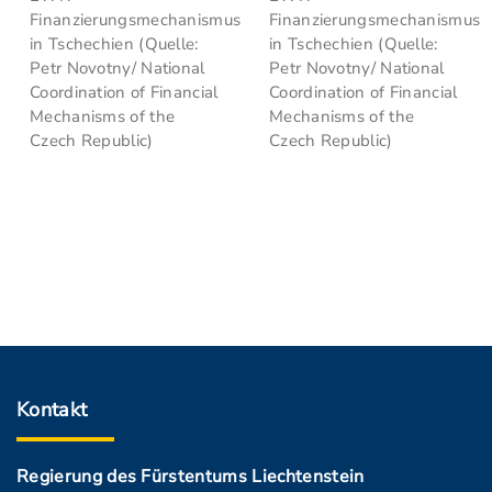
Finanzierungsmechanismus
Finanzierungsmechanismus
in Tschechien (Quelle:
in Tschechien (Quelle:
Petr Novotny/ National
Petr Novotny/ National
Coordination of Financial
Coordination of Financial
Mechanisms of the
Mechanisms of the
Czech Republic)
Czech Republic)
Kontakt
Regierung des Fürstentums Liechtenstein