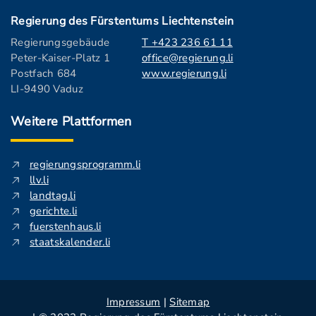
Regierung des Fürstentums Liechtenstein
Regierungsgebäude
T +423 236 61 11
Peter-Kaiser-Platz 1
office@regierung.li
Postfach 684
www.regierung.li
LI-9490 Vaduz
Weitere Plattformen
regierungsprogramm.li
llv.li
landtag.li
gerichte.li
fuerstenhaus.li
staatskalender.li
Impressum
|
Sitemap