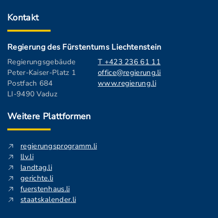
Kontakt
Regierung des Fürstentums Liechtenstein
Regierungsgebäude
T +423 236 61 11
Peter-Kaiser-Platz 1
office@regierung.li
Postfach 684
www.regierung.li
LI-9490 Vaduz
Weitere Plattformen
regierungsprogramm.li
llv.li
landtag.li
gerichte.li
fuerstenhaus.li
staatskalender.li