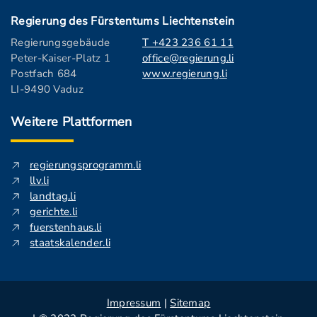
Regierung des Fürstentums Liechtenstein
Regierungsgebäude
T +423 236 61 11
Peter-Kaiser-Platz 1
office@regierung.li
Postfach 684
www.regierung.li
LI-9490 Vaduz
Weitere Plattformen
regierungsprogramm.li
llv.li
landtag.li
gerichte.li
fuerstenhaus.li
staatskalender.li
Impressum
|
Sitemap