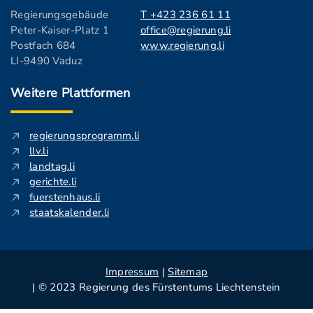
Regierungsgebäude
T +423 236 61 11
Peter-Kaiser-Platz 1
office@regierung.li
Postfach 684
www.regierung.li
LI-9490 Vaduz
Weitere Plattformen
regierungsprogramm.li
llv.li
landtag.li
gerichte.li
fuerstenhaus.li
staatskalender.li
Impressum
|
Sitemap
| © 2023 Regierung des Fürstentums Liechtenstein