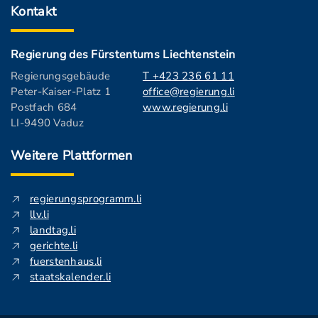
Kontakt
Regierung des Fürstentums Liechtenstein
Regierungsgebäude
T +423 236 61 11
Peter-Kaiser-Platz 1
office@regierung.li
Postfach 684
www.regierung.li
LI-9490 Vaduz
Weitere Plattformen
regierungsprogramm.li
llv.li
landtag.li
gerichte.li
fuerstenhaus.li
staatskalender.li