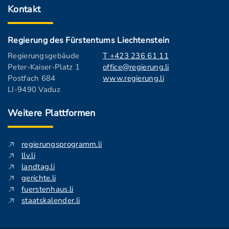
Kontakt
Regierung des Fürstentums Liechtenstein
Regierungsgebäude
T +423 236 61 11
Peter-Kaiser-Platz 1
office@regierung.li
Postfach 684
www.regierung.li
LI-9490 Vaduz
Weitere Plattformen
regierungsprogramm.li
llv.li
landtag.li
gerichte.li
fuerstenhaus.li
staatskalender.li