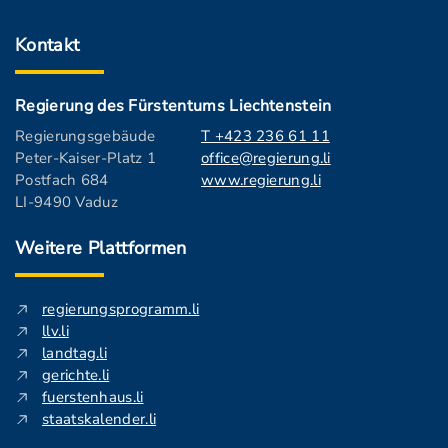
Kontakt
Regierung des Fürstentums Liechtenstein
Regierungsgebäude
T +423 236 61 11
Peter-Kaiser-Platz 1
office@regierung.li
Postfach 684
www.regierung.li
LI-9490 Vaduz
Weitere Plattformen
regierungsprogramm.li
llv.li
landtag.li
gerichte.li
fuerstenhaus.li
staatskalender.li