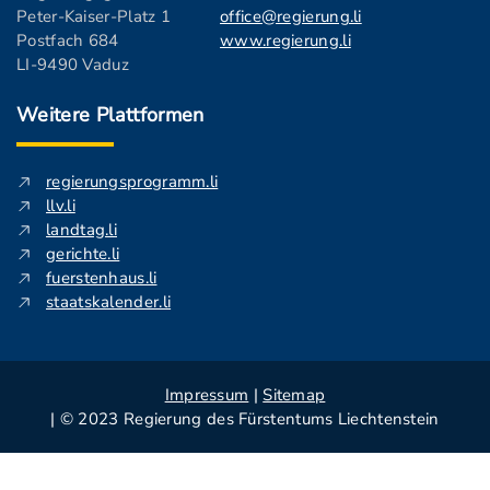
Peter-Kaiser-Platz 1
office@regierung.li
Postfach 684
www.regierung.li
LI-9490 Vaduz
Weitere Plattformen
regierungsprogramm.li
llv.li
landtag.li
gerichte.li
fuerstenhaus.li
staatskalender.li
Impressum
|
Sitemap
| © 2023 Regierung des Fürstentums Liechtenstein