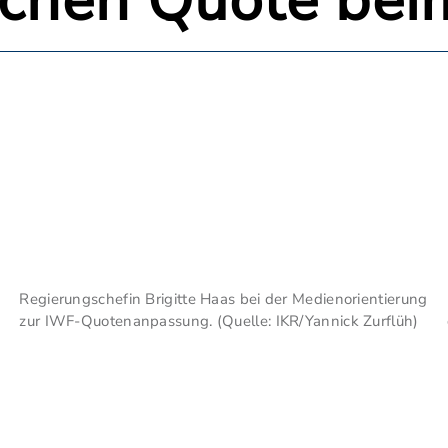
ischen Quote be
Regierungschefin Brigitte Haas bei der Medienorientierung
zur IWF-Quotenanpassung. (Quelle: IKR/Yannick Zurflüh)