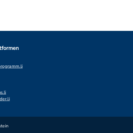
ttformen
programm.li
s.li
er.li
tein