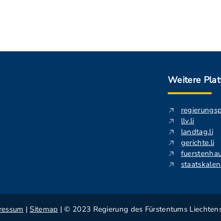
Weitere Pla
regierungs
llv.li
landtag.li
gerichte.li
fuerstenhau
staatskalend
ressum
|
Sitemap
| © 2023 Regierung des Fürstentums Liechtens