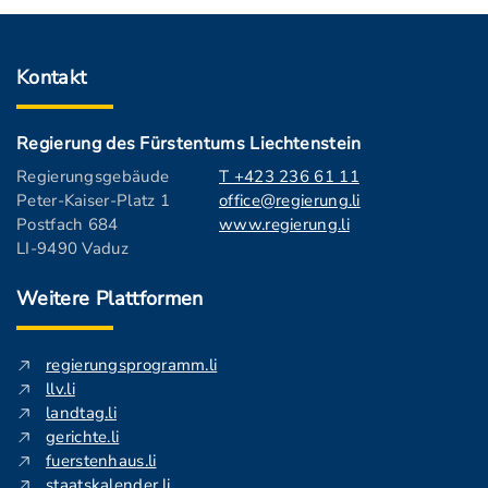
Kontakt
Regierung des Fürstentums Liechtenstein
Regierungsgebäude
T +423 236 61 11
Peter-Kaiser-Platz 1
office@regierung.li
Postfach 684
www.regierung.li
LI-9490 Vaduz
Weitere Plattformen
regierungsprogramm.li
llv.li
landtag.li
gerichte.li
fuerstenhaus.li
staatskalender.li