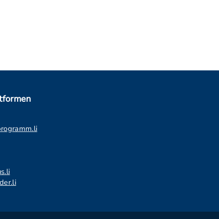
ttformen
programm.li
s.li
er.li