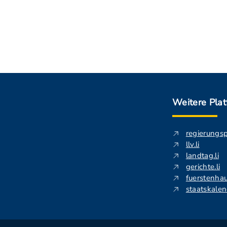
Weitere Pla
regierungs
llv.li
landtag.li
gerichte.li
fuerstenhau
staatskalend