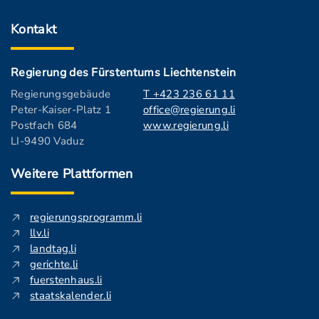
Kontakt
Regierung des Fürstentums Liechtenstein
Regierungsgebäude
T +423 236 61 11
Peter-Kaiser-Platz 1
office@regierung.li
Postfach 684
www.regierung.li
LI-9490 Vaduz
Weitere Plattformen
regierungsprogramm.li
llv.li
landtag.li
gerichte.li
fuerstenhaus.li
staatskalender.li