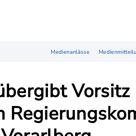
Medienanlässe
Medienmitteil
übergibt Vorsitz
en Regierungsko