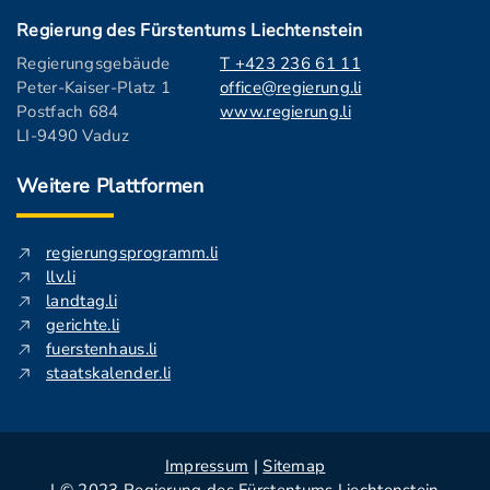
Regierung des Fürstentums Liechtenstein
Regierungsgebäude
T +423 236 61 11
Peter-Kaiser-Platz 1
office@regierung.li
Postfach 684
www.regierung.li
LI-9490 Vaduz
Weitere Plattformen
regierungsprogramm.li
llv.li
landtag.li
gerichte.li
fuerstenhaus.li
staatskalender.li
Impressum
|
Sitemap