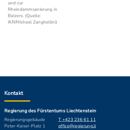
und zur
Rheindammsanierung in
Balzers. (Quelle:
IKR/Michael Zanghellini)
Kontakt
Regierung des Fürstentums Liechtenstein
Regierungsgebäude
T +423 236 61 11
Peter-Kaiser-Platz 1
office@regierung.li