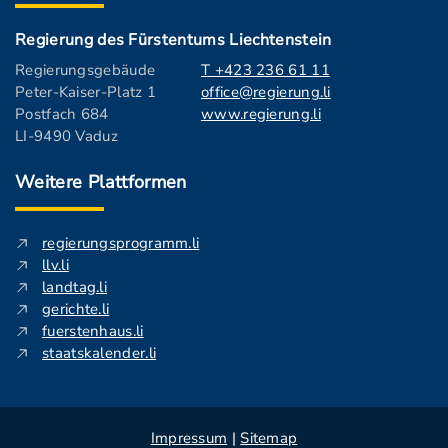
Regierung des Fürstentums Liechtenstein
Regierungsgebäude
T +423 236 61 11
Peter-Kaiser-Platz 1
office@regierung.li
Postfach 684
www.regierung.li
LI-9490 Vaduz
Weitere Plattformen
regierungsprogramm.li
llv.li
landtag.li
gerichte.li
fuerstenhaus.li
staatskalender.li
Impressum
|
Sitemap