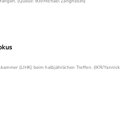
angen. (Quelle: IKR/Michael Zanghellini)
Fokus
skammer (LIHK) beim halbjährlichen Treffen. (IKR/Yannick