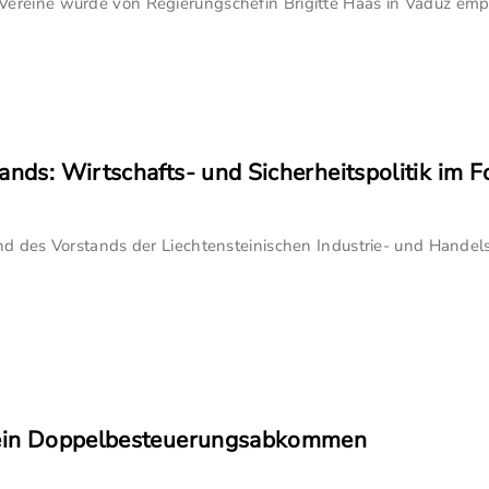
ereine wurde von Regierungschefin Brigitte Haas in Vaduz empf
ands: Wirtschafts- und Sicherheitspolitik im 
nd des Vorstands der Liechtensteinischen Industrie- und Handel
n ein Doppelbesteuerungsabkommen