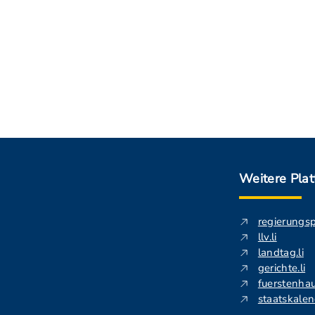
Weitere Pla
regierungs
llv.li
landtag.li
gerichte.li
fuerstenhau
staatskalend