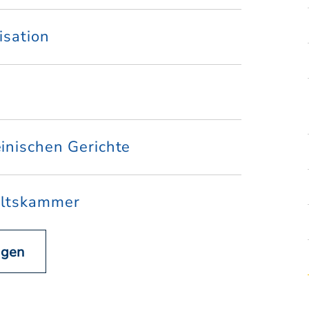
isation
inischen Gerichte
altskammer
igen