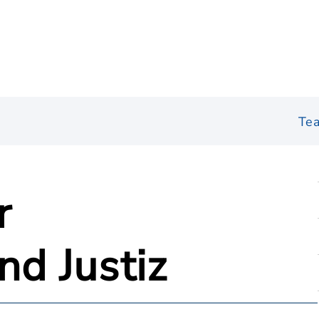
Te
r
nd Justiz