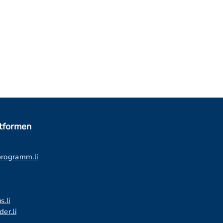
ttformen
programm.li
s.li
er.li