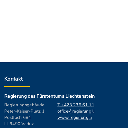
Kontakt
Regierung des Fürstentums Liechtenstein
Regierungsgebäude
T +423 236 61 11
Peter-Kaiser-Platz 1
office@regierung.li
Postfach 684
www.regierung.li
LI-9490 Vaduz